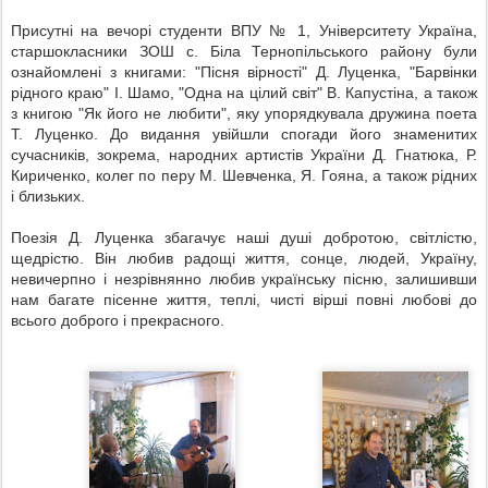
Присутні на вечорі студенти ВПУ № 1, Університету Україна,
старшокласники ЗОШ с. Біла Тернопільського району були
ознайомлені з книгами: "Пісня вірності" Д. Луценка, "Барвінки
рідного краю" І. Шамо, "Одна на цілий світ" В. Капустіна, а також
з книгою "Як його не любити", яку упорядкувала дружина поета
Т. Луценко. До видання увійшли спогади його знаменитих
сучасників, зокрема, народних артистів України Д. Гнатюка, Р.
Кириченко, колег по перу М. Шевченка, Я. Гояна, а також рідних
і близьких.
Поезія Д. Луценка збагачує наші душі добротою, світлістю,
щедрістю. Він любив радощі життя, сонце, людей, Україну,
невичерпно і незрівнянно любив українську пісню, залишивши
нам багате пісенне життя, теплі, чисті вірші повні любові до
всього доброго і прекрасного.