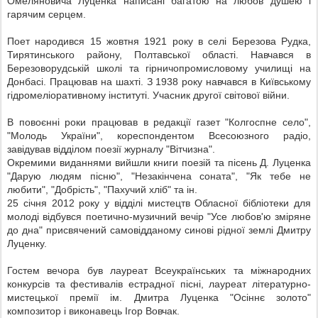
Омеляновича Луценка написані багатою на любов душею і
гарячим серцем.
Поет народився 15 жовтня 1921 року в селі Березова Рудка,
Тирятинського району, Полтавської області. Навчався в
Березоворудській школі та гірничопромисловому училищі на
Донбасі. Працював на шахті. З 1938 року навчався в Київському
гідромеліоративному інституті. Учасник другої світової війни.
В повоєнні роки працював в редакції газет "Колгоспне село",
"Молодь України", кореспондентом Всесоюзного радіо,
завідував відділом поезії журналу "Вітчизна".
Окремими виданнями вийшли книги поезій та пісень Д. Луценка
"Дарую людям пісню", "Незакінчена соната", "Як тебе не
любити", "Добрість", "Пахучий хліб" та ін.
25 січня 2012 року у відділі мистецтв Обласної бібліотеки для
молоді відбувся поетично-музичний вечір "Усе любов'ю зміряне
до дна" присвячений самовідданому синові рідної землі Дмитру
Луценку.
Гостем вечора був лауреат Всеукраїнських та міжнародних
конкурсів та фестивалів естрадної пісні, лауреат літературно-
мистецької премії ім. Дмитра Луценка "Осіннє золото"
композитор і виконавець Ігор Вовчак.