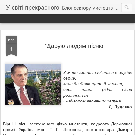
У світі прекрасного
Блог сектору мистецтв Тернопільської обласної бібліотеки для молоді
FEB
"Дарую людям пісню"
1
У мене вмить заб'ється в грудях
серце,
коли до болю щира й чарівна,
десь наша рідна пісня
розіллється
і жайвором весняним залуна...
Д. Луценко
Вірші і пісні заслуженого діяча мистецтв, лауреата Державної
премії України імені Т. Г. Шевченка, поета-пісняра Дмитра