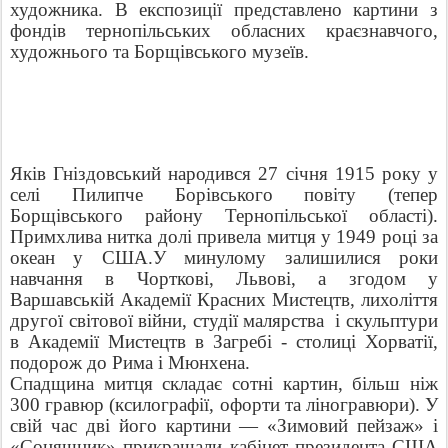
художника. В експозиції представлено картини з
фондів тернопільських обласних краєзнавчого,
художнього та Борщівського музеїв.
Яків Гніздовський народився 27 січня 1915 року у
селі Пилипче Борівського повіту (тепер
Борщівського району Тернопільської області).
Примхлива нитка долі привела митця у 1949 році за
океан у США.У минулому залишилися роки
навчання в Чорткові, Львові, а згодом у
Варшавській Академії Красних Мистецтв, лихоліття
другої світової війни, студії малярства і скульптури
в Академії Мистецтв в Загребі - столиці Хорватії,
подорож до Рима і Мюнхена.
Спадщина митця складає сотні картин, більш ніж
300 гравюр (ксилографії, офорти та ліногравюри). У
свій час дві його картини — «Зимовий пейзаж» і
«Соняшник» прикрашали кабінет президента США