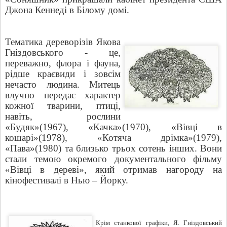
Джона Кеннеді в Білому домі.
Тематика дереворізів Якова
Гніздовського - це,
переважно, флора і фауна,
рідше краєвиди і зовсім
нечасто людина.
Митець
влучно передає характер
кожної тварини, птиці,
навіть, рослини
«Будяк»(1967), «Качка»(1970), «Вівці в
кошарі»(1978), «Котяча дрімка»(1979),
«Пава»(1980) та близько трьох сотень інших. Вони
стали темою окремого документального фільму
«Вівці в дереві», який отримав нагороду на
кінофестивалі в Нью – Йорку.
Крім станкової графіки,
Я.
Гніздовський