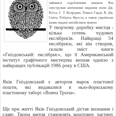
займався оздобленням книжок. Він
ілюстрував англомовні видання поем Дж.
Кітса, С. Т. Колріджа, Томаса Гарді, В. Дж.
Сміта, Роберта Фроста, а також українські
казки, видані англійською мовою.
У творчому доробку мистця -
кілька сотень чудових
екслібрисів. Найкращі 54
екслібриси, які він створив,
склали зміст книги
«Гніздовський: екслібрис», що її Американський
інститут графічного мистецтва визнав однією з
найкращих публікацій 1986 року в США.
Яків Гніздовський є автором марок пластової
пошти, які видавалися в нью-йоркському
пластовому таборі «Вовча Тропа».
Ще при житті Яків Гніздовський дістав визнання і
славу. Твори митця становлять коштовну частину