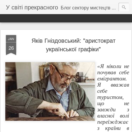
У світі прекрасного
Блог сектору мистецтв Тернопільської обласної бібліотеки для молоді
Яків Гніздовський: "аристократ
JAN
26
української графіки"
«Я ніколи не
почував себе
емігрантом.
Я вважав
себе
туристом,
що не
завжди з
власної волі
переїжджає
з країни в