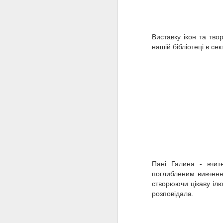
спромоглася сягнути їхніх
висот, аби стати врівень із ними
- українка Соломія
в
Крушельницька. Рінальдо
Виставку ікон та тво
Кортопассі
нашій бібліотеці в сек
N
з
Пані Галина - вчите
поглибленим вивчення
створюючи цікаву ілю
розповідала.