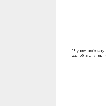
J
с
в
"Я учням своїм кажу,
дає тобі знання, які 
J
Д