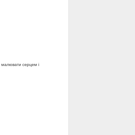
ів малювати серцем і
Архітектор з душею
MAR
9
дитини...
Перш ніж знайти власне
покликання, не один рік він
шукав себе: збирався лікувати
людей, прикрашав міста, і лише
потім зрозумів, що покликання
його мультиплікаційні фільми.