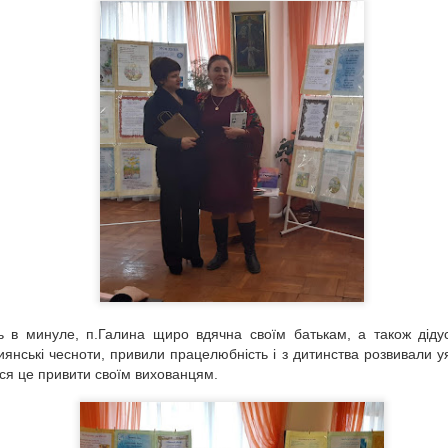
UG
Богдан Ступка. Спогади до ювілею… "Господу Богу все добре
27
вдалося - і народження людини, і юність, і зрілість. А ось
старість - ні. Ідеш по вулиці, а ноги підкошуються. І думаєш:
е недавно бігав, куди все поділося? Адже в людині тільки тіло
таріє, а душа залишається молодою". Богдан Ступка
Король джазу. Луї Армстронг
UG
4
Про успішних говорять, що їхні зірки на небі розташувались в
правильному порядку. Так можна б було сказати про Луї
рмстронга. Він - людина-епоха. Американський трубач і
півак стояв біля витоків зародження джазу і став частиною його
ь в минуле, п.Галина щиро вдячна своїм батькам, а також дідусе
торії.
иянські чесноти, привили працелюбність і з дитинства розвивали уя
ся це привити своїм вихованцям.