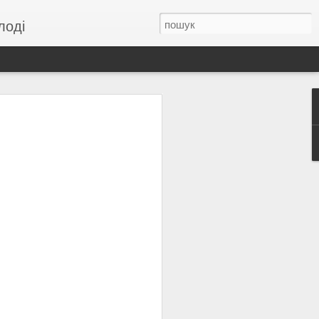
лоді
, що королева німого
 французькою
ю?
а досягнути за якісь п’ять років!»