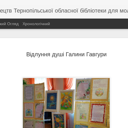
ецтв Тернопільської обласної бібліотеки для мо
кий Огляд
Хронологічний
Чи правда
OCT
Відлуння душі Галини Гавгури
24
кіно була
шпигунко
«Коли ти вперта, мрії можн
Віра Холодна