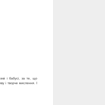
ві і бабусі, за те, що
ву і творче мислення. І