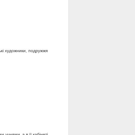
ькі художники,
подружжя
 учнями, а в її кабінеті