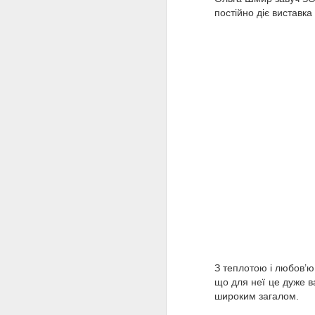
O
постійно діє виставка 
м
S
п
м
З теплотою і любов
’
ю
що для неї це дуже в
широким загалом.