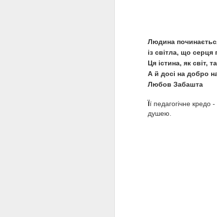
Людина починається
із світла, що серця
Ця істина, як світ, т
А й досі на добро н
Любов Забашта
Ї
ї педагогічне кредо 
душею.
Вкраїнська мадам
MAY
6
Баттерфляй
У перші десятиліття XX століття
на оперних сценах світу
царювали тільки чотири
чоловіки: італійці Маттіа
Баттістіні, Енріко Карузо, Тітта
Руффо та росіянин Федір
Шаляпін. І лише одна жінка
J