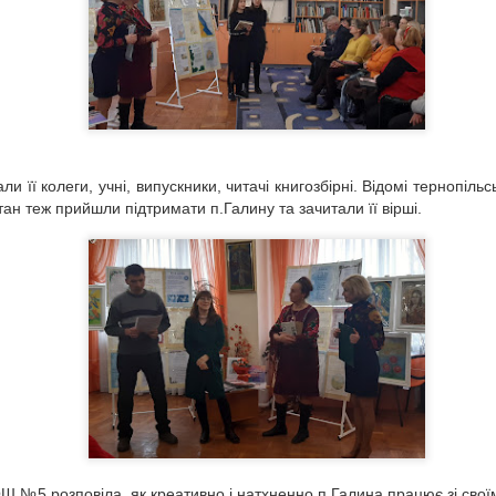
Софія Яблонська. Галичанка, яка побачила увесь
OV
12
світ.
Іноді один день, проведений в інших місцях, дає більше, ніж
есять років життя вдома". Анатоль Франс
и її колеги, учні, випускники, читачі книгозбірні. Відомі т
ернопільс
ан теж прийшли підтримати п.Галину та зачитали її вірші.
Симфонія барв Тетяни Балбус
CT
22
Днями, у секторі мистецтв Тернопільської обласної бібліотеки
для молоді відбулось відкриття персональної виставки
аслуженого майстра народної творчості України «Симфонія барв
етяни Балбус».
Ш №5 розповіла, як креативно і натхненно п.Галина працює зі своїми