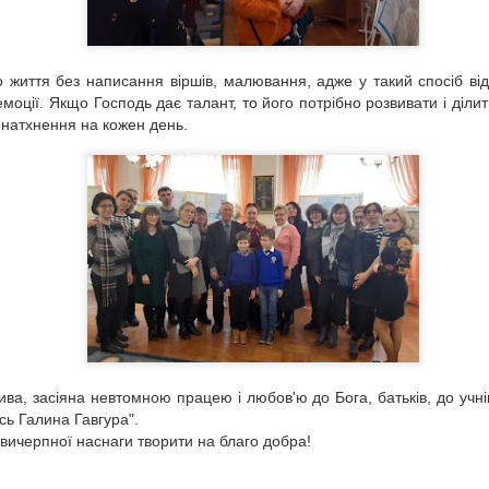
Мелодія на полотні
AY
20
Вишивка - це мистецтво, яке об’єднує країни та континенти,
 життя без написання віршів, малювання, адже у такий спосіб від
прикрашає сучасне життя та дарує радість від споглядання
моції. Якщо Господь дає талант, то його потрібно розвивати і діли
рекрасного.
і натхнення на кожен день.
Писанка. Традиції поза часом...
PR
28
Напередодні Великодніх свят сектор мистецтв Тернопільської
обласної бібліотеки для молоді побував в гостях. Нас
юб’язно запросили наші друзі, викладачі і студенти
ернопільського кооперативного фахового коледжу на урок з
ива, засіяна невтомною працею і любов'ю до Бога, батьків, до учнів
аписання писанок, який відбувся в Арт-студії “Лайм".
ась Галина Гавгура".
вичерпної наснаги творити на благо добра!