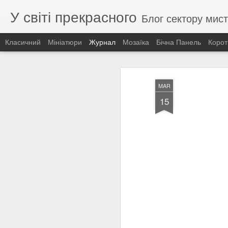
У світі прекрасного
Блог сектору мист
Класичний
Мініатюри
Журнал
Мозаїка
Бічна Панель
Корот
MAR
15