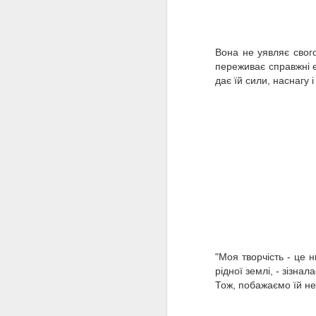
M
Вона не уявляє свого
переживає справжні е
п
дає їй сили, наснагу 
A
л
Т
"Моя творчість - це н
н
рідної землі, - зізнал
Тож, побажаємо їй не