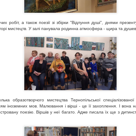
воювати та психологічно
25
Напередодні Дня Соборності України, дня єдності земель
триматися, кіборг донецького
УНР та ЗУНР, у секторі мистецтв, відбулось
аеропорту, Микола Тихонов
ідкриття виставки вишиванок та ляльок-мотанок “Обереги життя”.
спокійно відповів: "У мистецтві,
рчих робіт, а також поезії зі збірки "Відлуння душі", днями презе
що дивним чином наповнює нас
торі мистецтв. У залі
панувала
родинна атмосфера -
щира та душев
енергією".
Духовний світ Наталії Корби.
OV
28
Наша бібліотека робить благородну справу. За роки існування
"Мистецької палітри", усі, хто тут побував, вже змогли це
розуміти і, полюбити це місце. Адже, тут витає дух мистецтва.
лька образотворчого мистецтва Тернопільської спеціалізованої
м іноземних мов. Малювання і вірші - це її захоплення. І вона н
стровану поезію. Віршів у неї багато. Адже писала їх ще з дитинст