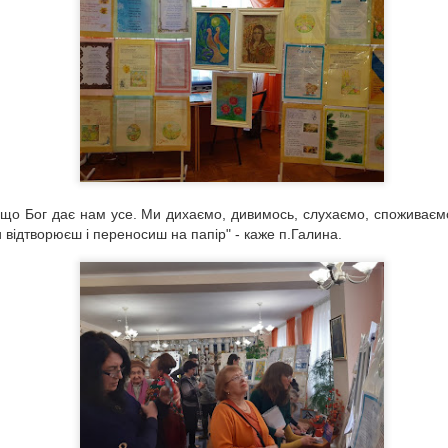
Мірей Матьє. Любов і пристрасть у піснях.
UL
22
Її називають "послом французької пісні". Для багатьох людей,
вона залишається першою і головною французькою
півачкою. Її знають і люблять у всьому світі, від "країни
ранішнього сонця" і до півночі.
 що Бог дає нам усе. Ми дихаємо, дивимось, слухаємо, споживаємо
ти відтворюєш і переносиш на папір" - каже п.Галина.
Іван Миколайчук. Штрихи до портрету.
UN
15
"Він був особливий, народний, справжній, найкращий. Я не
знаю більш національного народного генія... До нього то був
овженко". Сергій Параджанов