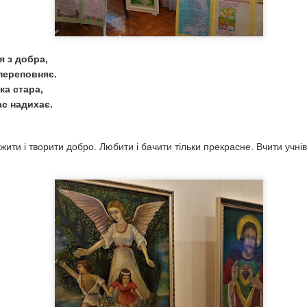
 з добра,
 переповняє.
ака стара,
ас надихає.
- жити і творити добро. Любити і бачити тільки прекрасне. Вчити учн
Літературно-
Лесь Курбас. Серце,
APR
MAR
8
25
музичний вечір
що належало театру.
патріотичної та
«Театр має бути таким, яким
духовної пісні
суспільство має бути завтра»
Лесь Курбас
«Воскресаймо з
Христом!»
Відповідаючи на запитання
студентів, де воїни беруть сили
Обереги життя
AN