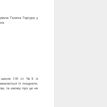
нтувала Галина Гаргура у
на.
 школи І-ІІІ ст. №5 із
амагається їх поєднати,
ва, та нікому про це не