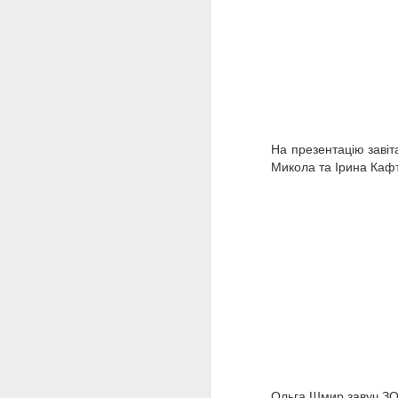
N
"
д
На презентацію завітал
Микола та Ірина Кафт
O
з
Т
Ольга Шмир
завуч ЗО