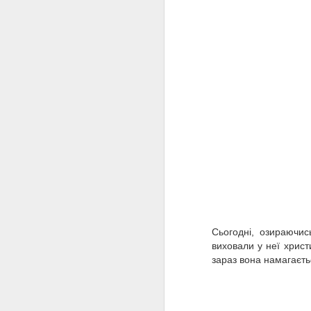
A
щ
с
A
А
с
Сьогодні, озираючис
іс
виховали у неї христ
зараз вона намагаєть